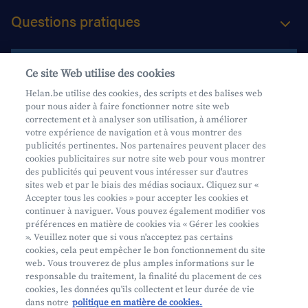
Questions pratiques
Contactez-nous
Ce site Web utilise des cookies
Helan.be utilise des cookies, des scripts et des balises web
pour nous aider à faire fonctionner notre site web
Aide et contact
correctement et à analyser son utilisation, à améliorer
votre expérience de navigation et à vous montrer des
Prendre rendez-vous
publicités pertinentes. Nos partenaires peuvent placer des
Où nous trouver
cookies publicitaires sur notre site web pour vous montrer
des publicités qui peuvent vous intéresser sur d'autres
sites web et par le biais des médias sociaux. Cliquez sur «
Accepter tous les cookies » pour accepter les cookies et
continuer à naviguer. Vous pouvez également modifier vos
préférences en matière de cookies via « Gérer les cookies
». Veuillez noter que si vous n'acceptez pas certains
cookies, cela peut empêcher le bon fonctionnement du site
Mifid
web. Vous trouverez de plus amples informations sur le
Privacy
responsable du traitement, la finalité du placement de ces
cookies, les données qu'ils collectent et leur durée de vie
Juridische info
dans notre
politique en matière de cookies.