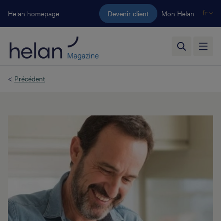
Aller au contenu principal
Helan homepage
Devenir client
Mon Helan
fr
<
Précédent