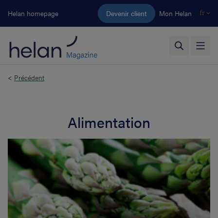
Aller au contenu principal
Helan homepage
Devenir client
Mon Helan
fr
<
Précédent
Alimentation