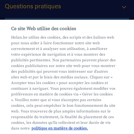
Questions pratiques
Contactez-nous
Ce site Web utilise des cookies
Helan.be utilise des cookies, des scripts et des balises web
pour nous aider à faire fonctionner notre site web
Aide et contact
correctement et à analyser son utilisation, à améliorer
votre expérience de navigation et à vous montrer des
Prendre rendez-vous
publicités pertinentes. Nos partenaires peuvent placer des
Où nous trouver
cookies publicitaires sur notre site web pour vous montrer
des publicités qui peuvent vous intéresser sur d'autres
sites web et par le biais des médias sociaux. Cliquez sur «
Accepter tous les cookies » pour accepter les cookies et
continuer à naviguer. Vous pouvez également modifier vos
préférences en matière de cookies via « Gérer les cookies
». Veuillez noter que si vous n'acceptez pas certains
cookies, cela peut empêcher le bon fonctionnement du site
Mifid
web. Vous trouverez de plus amples informations sur le
Privacy
responsable du traitement, la finalité du placement de ces
cookies, les données qu'ils collectent et leur durée de vie
Juridische info
dans notre
politique en matière de cookies.
Onderworpen aan de controle van CDZ