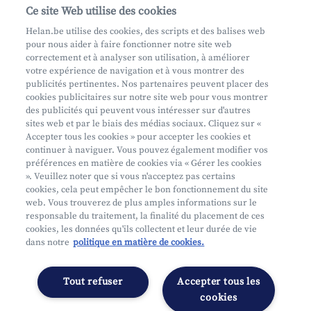
Aide et contact
Ce site Web utilise des cookies
Prenez rendez-vous
Helan.be utilise des cookies, des scripts et des balises web
pour nous aider à faire fonctionner notre site web
Où nous trouver
correctement et à analyser son utilisation, à améliorer
votre expérience de navigation et à vous montrer des
Phishing
publicités pertinentes. Nos partenaires peuvent placer des
cookies publicitaires sur notre site web pour vous montrer
des publicités qui peuvent vous intéresser sur d'autres
sites web et par le biais des médias sociaux. Cliquez sur «
Accepter tous les cookies » pour accepter les cookies et
continuer à naviguer. Vous pouvez également modifier vos
préférences en matière de cookies via « Gérer les cookies
Mifid
». Veuillez noter que si vous n'acceptez pas certains
cookies, cela peut empêcher le bon fonctionnement du site
Privacy
web. Vous trouverez de plus amples informations sur le
Info juridique
responsable du traitement, la finalité du placement de ces
cookies, les données qu'ils collectent et leur durée de vie
Soumis au contrôle de l'OCM
dans notre
politique en matière de cookies.
Segmentation
Déclaration d'accessibilité
Tout refuser
Accepter tous les
Gérer les préférences
cookies