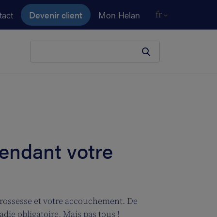
tact
Devenir client
Mon Helan
fr
Votre terme de recherche
pendant votre
 grossesse et votre accouchement. De
die obligatoire. Mais pas tous !