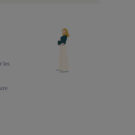
r les
ture