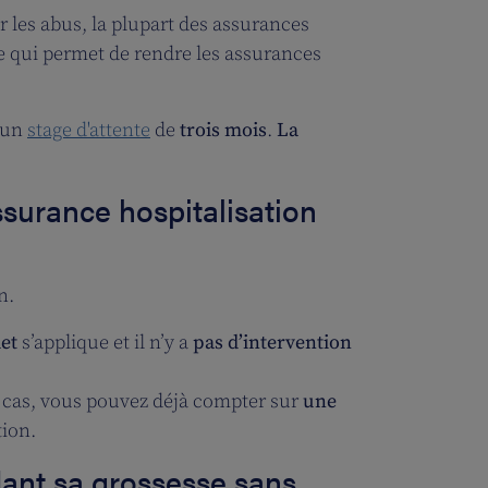
r les abus, la plupart des assurances
ce qui permet de rendre les assurances
t un
stage d'attente
de
trois mois
.
La
ssurance hospitalisation
n.
et
s’applique et il n’y a
pas d’intervention
e cas, vous pouvez déjà compter sur
une
tion.
dant sa grossesse sans