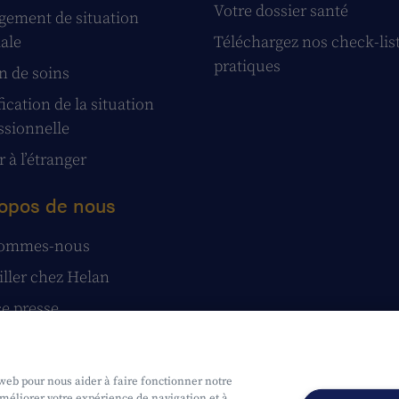
Votre dossier santé
ement de situation
iale
Téléchargez nos check-lis
pratiques
n de soins
ication de la situation
ssionnelle
 à l’étranger
opos de nous
sommes-nous
iller chez Helan
e presse
tatuts
stions et réclamations
 web pour nous aider à faire fonctionner notre
améliorer votre expérience de navigation et à