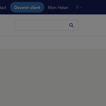
tact
Devenir client
Mon Helan
fr
Votre terme de recherche