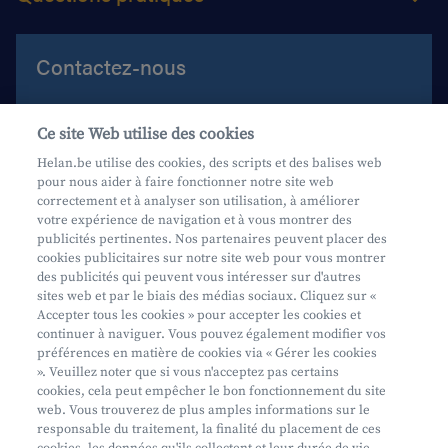
Contactez-nous
Aide et contact
Ce site Web utilise des cookies
Prenez rendez-vous
Helan.be utilise des cookies, des scripts et des balises web
pour nous aider à faire fonctionner notre site web
Où nous trouver
correctement et à analyser son utilisation, à améliorer
votre expérience de navigation et à vous montrer des
Phishing
publicités pertinentes. Nos partenaires peuvent placer des
cookies publicitaires sur notre site web pour vous montrer
des publicités qui peuvent vous intéresser sur d'autres
sites web et par le biais des médias sociaux. Cliquez sur «
Accepter tous les cookies » pour accepter les cookies et
continuer à naviguer. Vous pouvez également modifier vos
préférences en matière de cookies via « Gérer les cookies
Mifid
». Veuillez noter que si vous n'acceptez pas certains
cookies, cela peut empêcher le bon fonctionnement du site
Privacy
web. Vous trouverez de plus amples informations sur le
Info juridique
responsable du traitement, la finalité du placement de ces