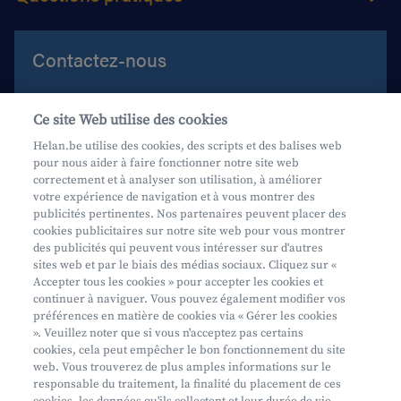
Contactez-nous
Aide et contact
Ce site Web utilise des cookies
Prenez rendez-vous
Helan.be utilise des cookies, des scripts et des balises web
pour nous aider à faire fonctionner notre site web
Où nous trouver
correctement et à analyser son utilisation, à améliorer
votre expérience de navigation et à vous montrer des
Phishing
publicités pertinentes. Nos partenaires peuvent placer des
cookies publicitaires sur notre site web pour vous montrer
des publicités qui peuvent vous intéresser sur d'autres
sites web et par le biais des médias sociaux. Cliquez sur «
Accepter tous les cookies » pour accepter les cookies et
continuer à naviguer. Vous pouvez également modifier vos
préférences en matière de cookies via « Gérer les cookies
Mifid
». Veuillez noter que si vous n'acceptez pas certains
cookies, cela peut empêcher le bon fonctionnement du site
Privacy
web. Vous trouverez de plus amples informations sur le
Info juridique
responsable du traitement, la finalité du placement de ces