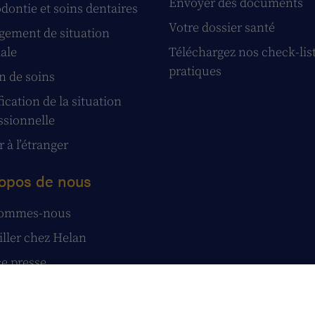
Envoyer des documents
dontie et soins dentaires
Votre dossier santé
ement de situation
iale
Téléchargez nos check-lis
pratiques
n de soins
ication de la situation
ssionnelle
 à l’étranger
opos de nous
sommes-nous
iller chez Helan
e presse
tatuts
stions et réclamations