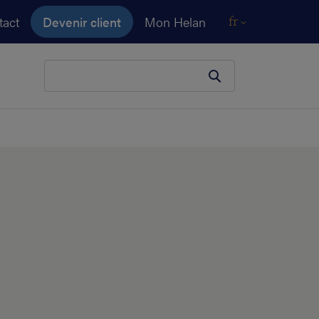
tact
Devenir client
Mon Helan
fr
Votre terme de recherche