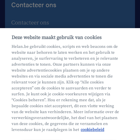
Contacteer ons
Contacteer ons
Maak een afspraak
Deze website maakt gebruik van cookies
Waar vind je ons?
Helan.be gebruikt cookies, scripts en web beacons om de
website naar behoren te laten werken en het gebruik te
Phishing
analyseren, je surfervaring te verbeteren en je relevante
advertenties te tonen. Onze partners kunnen via onze
website advertentiecookies plaatsen om je op andere
websites en via sociale media advertenties te tonen die
relevant voor je kunnen zijn. Klik op “Alle cookies
accepteren” om de cookies te aanvaarden en verder te
surfen. Je kunt ook je cookie-voorkeuren wijzigen via
Mifid
“Cookies beheren”. Hou er rekening mee dat, als je
bepaalde cookies niet accepteert, dit een vlotte werking
Privacy
van de website kan verhinderen. Meer informatie over de
Juridische info
verwerkingsverantwoordelijke, het doel van het plaatsen
van deze cookies, de gegevens die ze verzamelen en
Onderworpen aan de controle van CDZ
levensduur kun je raadplegen in het
cookiebeleid
Segmentatie