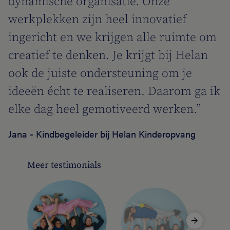
is
dynamische organisatie. Onze
an
werkplekken zijn heel innovatief
od
ingericht en we krijgen alle ruimte om
kt
creatief te denken. Je krijgt bij Helan
ook de juiste ondersteuning om je
k
ideeën écht te realiseren. Daarom ga ik
le
elke dag heel gemotiveerd werken.”
t
Jana - Kindbegeleider bij Helan Kinderopvang
Meer testimonials