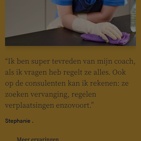
ie
“Ik ben super tevreden van mijn coach,
t
s
als ik vragen heb regelt ze alles. Ook
r
n
op de consulenten kan ik rekenen: ze
at
zoeken vervanging, regelen
verplaatsingen enzovoort.”
k
Stephanie .
n
Meer ervaringen