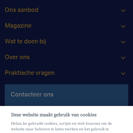
Ons aanbod
Magazine
Wat te doen bij
Over ons
Praktische vragen
Contacteer ons
Contacteer ons
Deze website maakt gebruik van cookies
Maak een afspraak
Helan.be gebruikt cookies, scripts en web beacons om de
website naar behoren te laten werken en het gebruik te
Waar vind je ons?