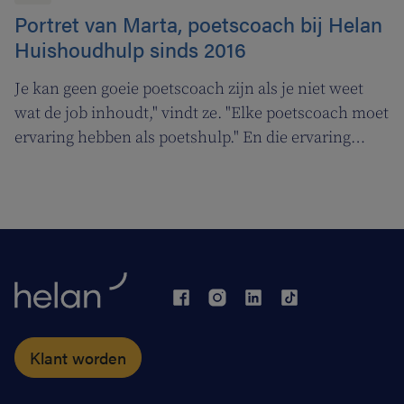
Portret van Marta, poetscoach bij Helan
Huishoudhulp sinds 2016
Je kan geen goeie poetscoach zijn als je niet weet
wat de job inhoudt," vindt ze. "Elke poetscoach moet
ervaring hebben als poetshulp." En die ervaring
heeft Marta ruimschoots. Ze poetst al dertig jaar, en
nog altijd met evenveel passie voor properheid.
Klant worden