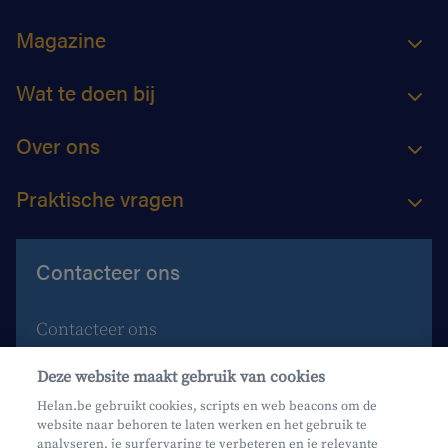
Magazine
Wat te doen bij
Over ons
Praktische vragen
Contacteer ons
Contacteer ons
Maak een afspraak
Deze website maakt gebruik van cookies
Waar vind je ons?
Helan.be gebruikt cookies, scripts en web beacons om de
website naar behoren te laten werken en het gebruik te
Phishing
analyseren, je surfervaring te verbeteren en je relevante