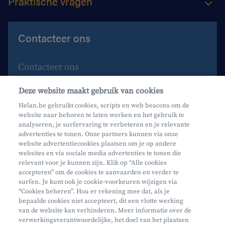
Praktische vragen
Contacteer ons
Contacteer ons
Maak een afspraak
Deze website maakt gebruik van cookies
Waar vind je ons?
Helan.be gebruikt cookies, scripts en web beacons om de
website naar behoren te laten werken en het gebruik te
Phishing
analyseren, je surfervaring te verbeteren en je relevante
advertenties te tonen. Onze partners kunnen via onze
website advertentiecookies plaatsen om je op andere
websites en via sociale media advertenties te tonen die
relevant voor je kunnen zijn. Klik op “Alle cookies
accepteren” om de cookies te aanvaarden en verder te
surfen. Je kunt ook je cookie-voorkeuren wijzigen via
Mifid
“Cookies beheren”. Hou er rekening mee dat, als je
bepaalde cookies niet accepteert, dit een vlotte werking
Privacy
van de website kan verhinderen. Meer informatie over de
Juridische info
verwerkingsverantwoordelijke, het doel van het plaatsen