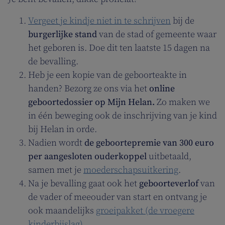
Vergeet je kindje niet in te schrijven
bij de
burgerlijke stand
van de stad of gemeente waar
het geboren is. Doe dit ten laatste 15 dagen na
de bevalling.
Heb je een kopie van de geboorteakte in
handen? Bezorg ze ons via het
online
geboortedossier op Mijn Helan.
Zo maken we
in één beweging ook de inschrijving van je kind
bij Helan in orde.
Nadien wordt
de geboortepremie van 300 euro
per aangesloten ouderkoppel
uitbetaald,
samen met je
moederschapsuitkering
.
Na je bevalling gaat ook het
geboorteverlof
van
de vader of meeouder van start en ontvang je
ook maandelijks
groeipakket (de vroegere
kinderbijslag)
.