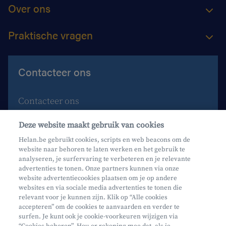
Over ons
Praktische vragen
Contacteer ons
Contacteer ons
Maak een afspraak
Deze website maakt gebruik van cookies
Waar vind je ons?
Helan.be gebruikt cookies, scripts en web beacons om de
website naar behoren te laten werken en het gebruik te
Phishing
analyseren, je surfervaring te verbeteren en je relevante
advertenties te tonen. Onze partners kunnen via onze
website advertentiecookies plaatsen om je op andere
websites en via sociale media advertenties te tonen die
relevant voor je kunnen zijn. Klik op “Alle cookies
accepteren” om de cookies te aanvaarden en verder te
surfen. Je kunt ook je cookie-voorkeuren wijzigen via
Mifid