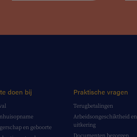
te doen bij
Praktische vragen
val
Terugbetalingen
enhuisopname
Arbeidsongeschiktheid en
uitkering
erschap en geboorte
Documenten bezorgen