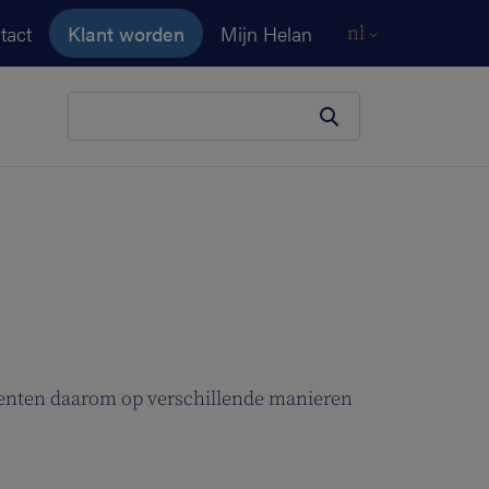
tact
Klant worden
Mijn Helan
nl
Je zoekopdracht
umenten daarom op verschillende manieren