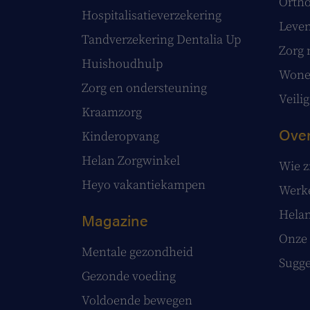
Ortho
Hospitalisatieverzekering
Leve
Tandverzekering Dentalia Up
Zorg 
Huishoudhulp
Wonen
Zorg en ondersteuning
Veilig
Kraamzorg
Over
Kinderopvang
Helan Zorgwinkel
Wie z
Heyo vakantiekampen
Werke
Helan
Magazine
Onze 
Mentale gezondheid
Sugge
Gezonde voeding
Voldoende bewegen