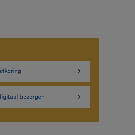
itkering
igitaal bezorgen