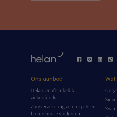
Ons aanbod
Wat 
Helan Onafhankelijk
Onge
ziekenfonds
Ziek
Zorgverzekering voor expats en
Zwang
buitenlandse studenten