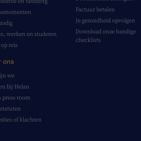
dontie en tandzorg
Factuur betalen
nsmomenten
Je gezondheid opvolgen
nodig
Download onze handige
, werken en studeren
checklists
 op reis
 ons
ijn we
n bij Helan
 press room
statuten
sties of klachten