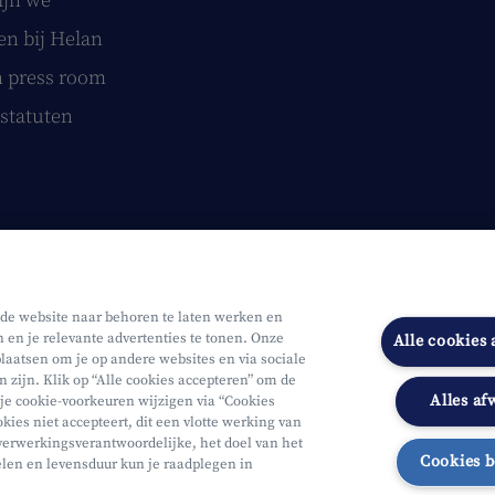
ijn we
n bij Helan
 press room
statuten
 de website naar behoren te laten werken en
n en je relevante advertenties te tonen. Onze
Alle cookies
laatsen om je op andere websites en via sociale
n zijn. Klik op “Alle cookies accepteren” om de
Alles af
 je cookie-voorkeuren wijzigen via “Cookies
Onderworpen aan de controle van CDZ
Segmentatie
Toegankelijk
kies niet accepteert, dit een vlotte werking van
verwerkingsverantwoordelijke, het doel van het
Cookies 
elen en levensduur kun je raadplegen in