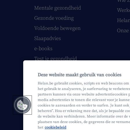
Wie z
Mentale gezondheid
Werke
Gezonde voeding
Helan
Voldoende bewegen
Onze 
Slaapadvies
e-books
Test je gezondheid
Volg onze webinars
Deze website maakt gebruik van cookies
Papieren Helan Magazine
Helan.be gebruikt cookies, scripts en web beacons om
het gebruik te analyseren, je surfervaring te verbetere
partners kunnen via onze website advertentiecookies p
media advertenties te tonen die relevant voor je kunne
cookies te aanvaarden en verder te surfen. Je kunt ook
Mifid
Privacy
Juridische info
beheren”. Hou er rekening mee dat, als je bepaalde coo
de website kan verhinderen. Meer informatie over de 
plaatsen van deze cookies, de gegevens die ze verzam
het
cookiebeleid