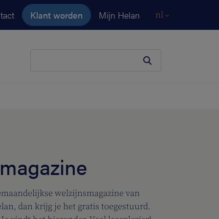
tact
Klant worden
Mijn Helan
nl
Je zoekopdracht
tmagazine
iemaandelijkse welzijnsmagazine van
an, dan krijg je het gratis toegestuurd.