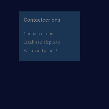
Contacteer ons
Contacteer ons
Maak een afspraak
Waar vind je ons?