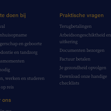
te doen bij
Praktische vragen
val
Terugbetalingen
enhuisopname
Arbeidsongeschiktheid en
uitkering
erschap en geboorte
Documenten bezorgen
dontie en tandzorg
Factuur betalen
nsmomenten
Je gezondheid opvolgen
nodig
Download onze handige
, werken en studeren
checklists
 op reis
 ons