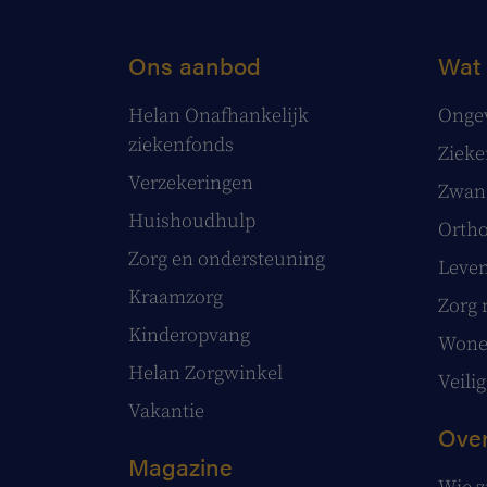
Ons aanbod
Wat 
Helan Onafhankelijk
Onge
ziekenfonds
Ziek
Verzekeringen
Zwang
Huishoudhulp
Ortho
Zorg en ondersteuning
Leve
Kraamzorg
Zorg 
Kinderopvang
Wonen
Helan Zorgwinkel
Veilig
Vakantie
Over
Magazine