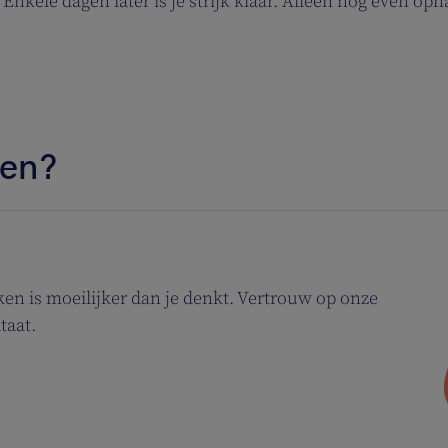
 Enkele dagen later is je strijk klaar. Alleen nog even oph
nen?
jken is moeilijker dan je denkt. Vertrouw op onze
taat.