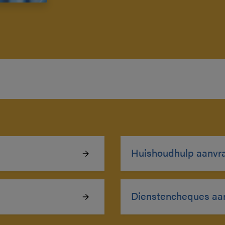
Huishoudhulp aanvr
Dienstencheques aa