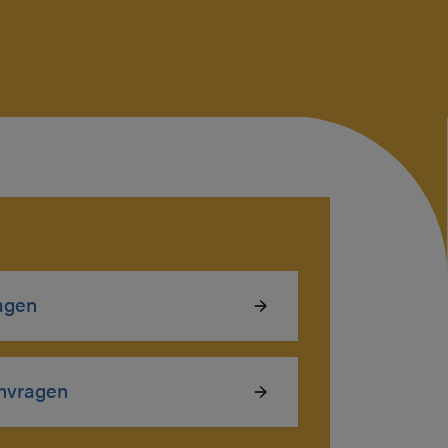
agen
nvragen