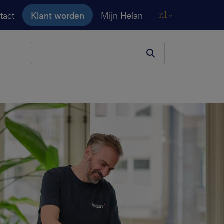
tact
Klant worden
Mijn Helan
nl
Je zoekopdracht