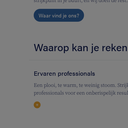
strijkpunt in je buurt, en wij doen de rest.
Waar vind je ons?
Waarop kan je reke
Ervaren professionals
Een plooi, te warm, te weinig stoom. Stri
professionals voor een onberispelijk resul