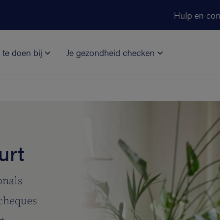
Ga naar de hoofdinhoud
Hulp en con
 te doen bij
Je gezondheid checken
urt
onals
ncheques