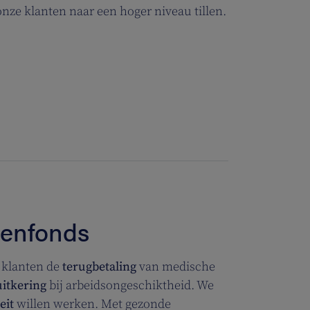
onze klanten naar een hoger niveau tillen.
kenfonds
 klanten
de
terugbetaling
van medische
uitkering
bij arbeidsongeschiktheid. We
eit
willen werken. Met gezonde