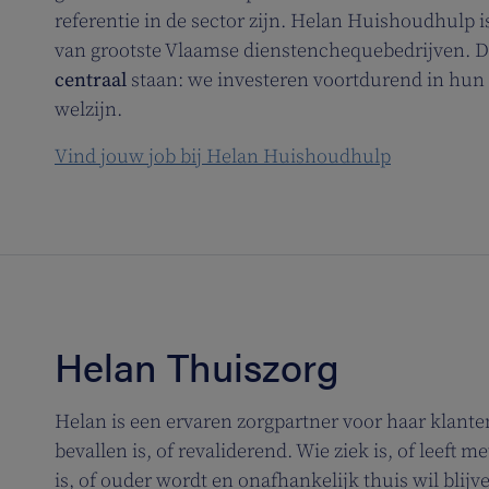
referentie in de sector zijn. Helan Huishoudhulp i
van grootste Vlaamse dienstenchequebedrijven. D
centraal
staan: we investeren voortdurend in hun 
welzijn.
Vind jouw job bij Helan Huishoudhulp
Helan Thuiszorg
Helan is een ervaren zorgpartner voor haar klanten
bevallen is, of revaliderend. Wie ziek is, of leeft
is, of ouder wordt en onafhankelijk thuis wil bli