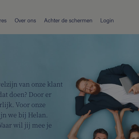
res
Over ons
Achter de schermen
Login
welzijn van onze klant
dat doen? Door er
rlijk. Voor onze
ijn we bij Helan.
aar wil jij mee je