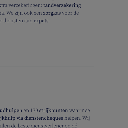
xtra verzekeringen:
tandverzekering
ia. We zijn ook een
zorgkas
voor de
ke diensten aan
expats
.
oudhulpen
en 170
strijkpunten
waarmee
rijkhulp via dienstencheques
helpen. Wij
llen de beste dienstverlener en dé