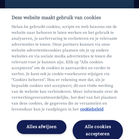
Contacteer ons
Deze website maakt gebruik van cookies
Maak een afspraak
Helan.be gebruikt cookies, scripts en web beacons om de
website naar behoren te laten werken en het gebruik te
Waar vind je ons?
analyseren, je surfervaring te verbeteren en je relevante
advertenties te tonen. Onze partners kunnen via onze
website advertentiecookies plaatsen om je op andere
websites en via sociale media advertenties te tonen die
relevant voor je kunnen zijn. Klik op “Alle cookies
accepteren” om de cookies te aanvaarden en verder te
surfen. Je kunt ook je cookie-voorkeuren wijzigen via
Mifid
“Cookies beheren”. Hou er rekening mee dat, als je
bepaalde cookies niet accepteert, dit een vlotte werking
Privacy
van de website kan verhinderen. Meer informatie over de
Juridische info
verwerkingsverantwoordelijke, het doel van het plaatsen
van deze cookies, de gegevens die ze verzamelen en
Onderworpen aan de controle van CDZ
levensduur kun je raadplegen in het
cookiebeleid
Segmentatie
Toegankelijkheidsverklaring
Alles afwijzen
Alle cookies
Cookies beheren
accepteren