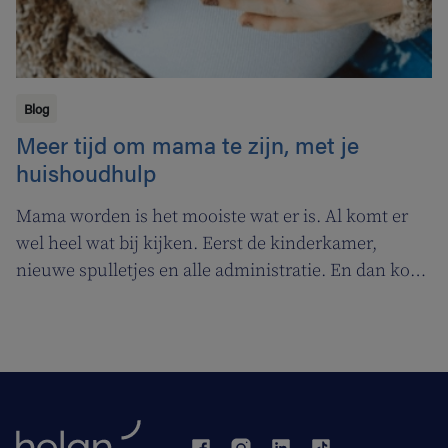
Blog
Meer tijd om mama te zijn, met je
huishoudhulp
Mama worden is het mooiste wat er is. Al komt er
wel heel wat bij kijken. Eerst de kinderkamer,
nieuwe spulletjes en alle administratie. En dan komt
eindelijk dat langverwachte kleintje. Een prachtige
periode waar je elke minuut van de dag van zou
willen genieten. Maar naast je baby heb je ook nog:
de rest van je gezin, meer familie, je vrienden, een
job en een huis om voor te zorgen. Al kun je dat
laatste natuurlijk ook gewoon aan je huishoudhulp