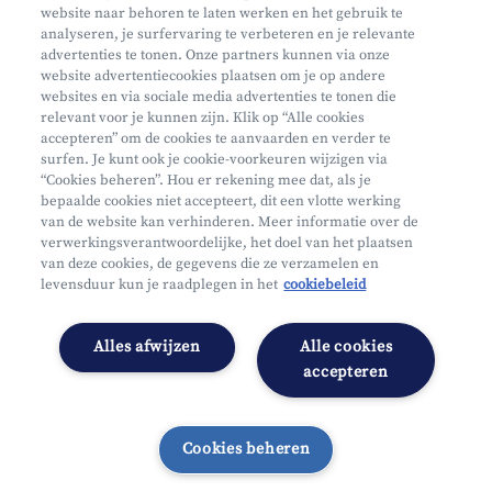
website naar behoren te laten werken en het gebruik te
Waar vind je ons?
analyseren, je surfervaring te verbeteren en je relevante
advertenties te tonen. Onze partners kunnen via onze
website advertentiecookies plaatsen om je op andere
websites en via sociale media advertenties te tonen die
relevant voor je kunnen zijn. Klik op “Alle cookies
accepteren” om de cookies te aanvaarden en verder te
surfen. Je kunt ook je cookie-voorkeuren wijzigen via
Mifid
“Cookies beheren”. Hou er rekening mee dat, als je
bepaalde cookies niet accepteert, dit een vlotte werking
Privacy
van de website kan verhinderen. Meer informatie over de
Juridische info
verwerkingsverantwoordelijke, het doel van het plaatsen
van deze cookies, de gegevens die ze verzamelen en
Onderworpen aan de controle van CDZ
levensduur kun je raadplegen in het
cookiebeleid
Segmentatie
Toegankelijkheidsverklaring
Alles afwijzen
Alle cookies
Cookies beheren
accepteren
Cookies beheren