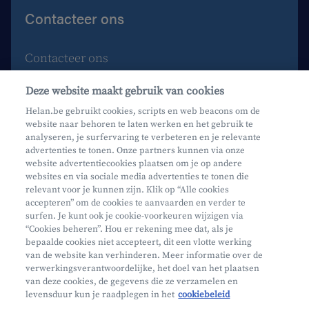
Contacteer ons
Contacteer ons
Maak een afspraak
Deze website maakt gebruik van cookies
Waar vind je ons?
Helan.be gebruikt cookies, scripts en web beacons om de
website naar behoren te laten werken en het gebruik te
Phishing
analyseren, je surfervaring te verbeteren en je relevante
advertenties te tonen. Onze partners kunnen via onze
website advertentiecookies plaatsen om je op andere
websites en via sociale media advertenties te tonen die
relevant voor je kunnen zijn. Klik op “Alle cookies
accepteren” om de cookies te aanvaarden en verder te
surfen. Je kunt ook je cookie-voorkeuren wijzigen via
Mifid
“Cookies beheren”. Hou er rekening mee dat, als je
bepaalde cookies niet accepteert, dit een vlotte werking
Privacy
van de website kan verhinderen. Meer informatie over de
Juridische info
verwerkingsverantwoordelijke, het doel van het plaatsen
van deze cookies, de gegevens die ze verzamelen en
Onderworpen aan de controle van CDZ
levensduur kun je raadplegen in het
cookiebeleid
Segmentatie