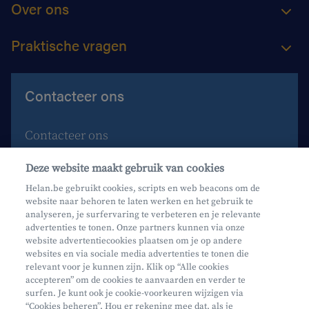
Over ons
Praktische vragen
Contacteer ons
Contacteer ons
Maak een afspraak
Deze website maakt gebruik van cookies
Waar vind je ons?
Helan.be gebruikt cookies, scripts en web beacons om de
website naar behoren te laten werken en het gebruik te
Phishing
analyseren, je surfervaring te verbeteren en je relevante
advertenties te tonen. Onze partners kunnen via onze
website advertentiecookies plaatsen om je op andere
websites en via sociale media advertenties te tonen die
relevant voor je kunnen zijn. Klik op “Alle cookies
accepteren” om de cookies te aanvaarden en verder te
surfen. Je kunt ook je cookie-voorkeuren wijzigen via
Mifid
“Cookies beheren”. Hou er rekening mee dat, als je