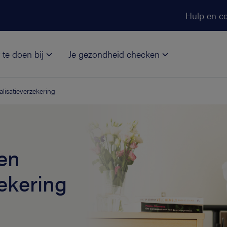
Ga naar de hoofdinhoud
Hulp en co
 te doen bij
Je gezondheid checken
lisatieverzekering
en
zekering