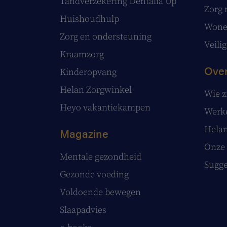
Tandverzekering Dentalia Up
Zorg 
Huishoudhulp
Wonen
Zorg en ondersteuning
Veilig
Kraamzorg
Over
Kinderopvang
Helan Zorgwinkel
Wie z
Heyo vakantiekampen
Werke
Helan
Magazine
Onze 
Mentale gezondheid
Sugge
Gezonde voeding
Voldoende bewegen
Slaapadvies