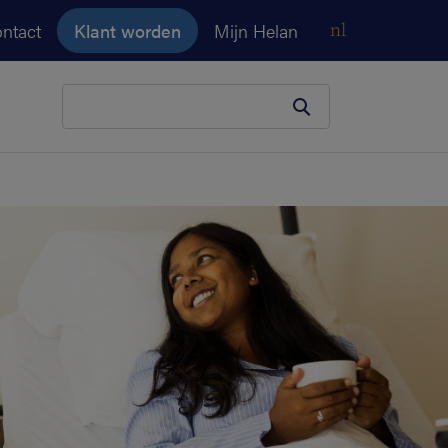
ntact
Klant worden
Mijn Helan
nl
Je zoekopdracht