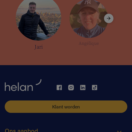
Angélique
Jari
Klant worden
Ons aanbod