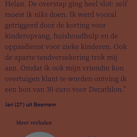
,
Helan. De overstap ging heel vlot: zelf
j
moest ik niks doen. Ik werd vooral
t
n
getriggerd door de korting voor
k
kinderopvang, huishoudhulp en de
t
oppasdienst voor zieke kinderen. Ook
n
p,
e
de aparte tandverzekering trok mij
,
aan. Omdat ik ook mijn vriendin kon
overtuigen klant te worden ontving ik
e
n
een bon van 30 euro voor Decathlon.”
Jari (27) uit Beernem
Meer verhalen