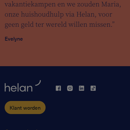
vakantiekampen en we zouden Maria,
onze huishoudhulp via Helan, voor
geen geld ter wereld willen missen.”
Evelyne
Klant worden