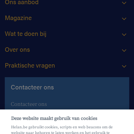
Ons aanbod
Magazine
Wat te doen bij
Over ons
Praktische vragen
Contacteer ons
Contacteer ons
Maak een afspraak
Deze website maakt gebruik van cookies
Waar vind je ons?
Helan.be gebruikt cookies, scripts en web beacons om de
website naar behoren te laten werken en het gebruik te