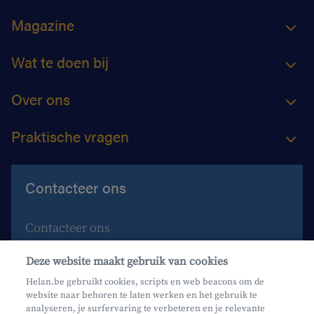
Magazine
Wat te doen bij
Over ons
Praktische vragen
Contacteer ons
Contacteer ons
Maak een afspraak
Deze website maakt gebruik van cookies
Waar vind je ons?
Helan.be gebruikt cookies, scripts en web beacons om de
website naar behoren te laten werken en het gebruik te
Phishing
analyseren, je surfervaring te verbeteren en je relevante