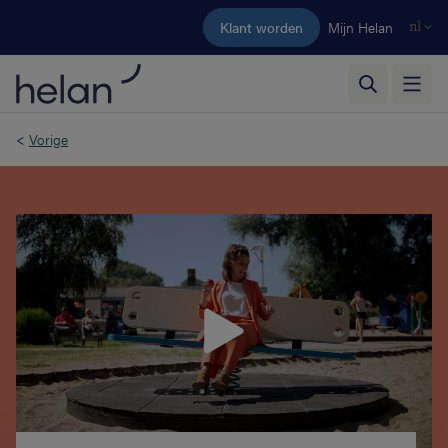
Ga naar de hoofdinhoud
Klant worden
Mijn Helan
nl
<
Vorige