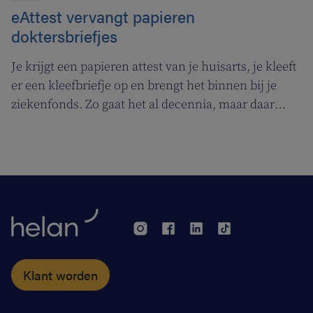
eAttest vervangt papieren
doktersbriefjes
Je krijgt een papieren attest van je huisarts, je kleeft
er een kleefbriefje op en brengt het binnen bij je
ziekenfonds. Zo gaat het al decennia, maar daar
kwam een eind aan. Vanaf 1 januari 2018 zag het
elektronisch attest (eAttest) het licht, een
belangrijke evolutie die je leven een pak makkelijker
maakt.
Klant worden