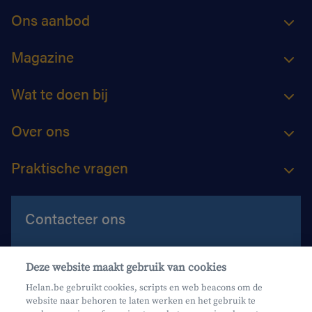
Ons aanbod
Magazine
Wat te doen bij
Over ons
Praktische vragen
Contacteer ons
Contacteer ons
Deze website maakt gebruik van cookies
Maak een afspraak
Helan.be gebruikt cookies, scripts en web beacons om de
website naar behoren te laten werken en het gebruik te
Waar vind je ons?