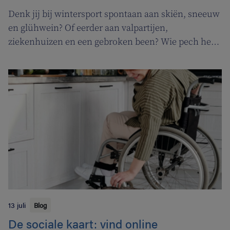
Denk jij bij wintersport spontaan aan skiën, sneeuw
en glühwein? Of eerder aan valpartijen,
ziekenhuizen en een gebroken been? Wie pech heeft
op skireis en peperdure rekeningen en onnodig
paparassenwerk wil vermijden, kan rekenen op
Mediphone Assist, de reisbijstandsverzekering van
je ziekenfonds.
13 juli
Blog
De sociale kaart: vind online