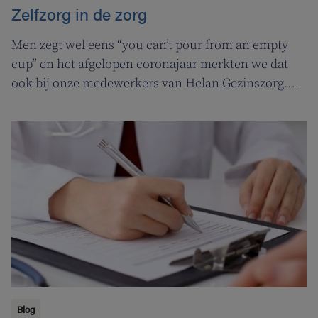
Zelfzorg in de zorg
Men zegt wel eens “you can’t pour from an empty
cup” en het afgelopen coronajaar merkten we dat
ook bij onze medewerkers van Helan Gezinszorg.
Daarom deden we beroep op de diensten van de
zuurstoflijn om ook onze eigen verzorgenden de
nodige ademruimte te geven zodat ze nog beter voor
hun klanten kunnen zorgen.
Blog