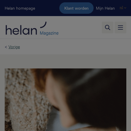
Ga naar de hoofdinhoud
Helan homepage
Klant worden
Mijn Helan
nl
<
Vorige