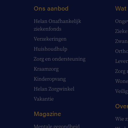
Ons aanbod
Wat 
Helan Onafhankelijk
Onge
ziekenfonds
Ziek
Verzekeringen
Zwang
Huishoudhulp
Ortho
Zorg en ondersteuning
Leve
Kraamzorg
Zorg 
Kinderopvang
Wonen
Helan Zorgwinkel
Veilig
Vakantie
Over
Magazine
Wie z
Mentale gezondheid