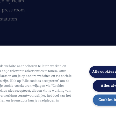
n bij Helan
 press room
statuten
 de website naar behoren te laten werken en
n en je relevante advertenties te tonen. Onze
Alle cookies
laatsen om je op andere websites en via sociale
n zijn. Klik op “Alle cookies accepteren” om de
Alles af
 je cookie-voorkeuren wijzigen via “Cookies
Onderworpen aan de controle van CDZ
Segmentatie
Toegankelijk
kies niet accepteert, dit een vlotte werking van
verwerkingsverantwoordelijke, het doel van het
Cookies 
elen en levensduur kun je raadplegen in