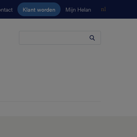
ntact
Klant worden
Mijn Helan
nl
Je zoekopdracht