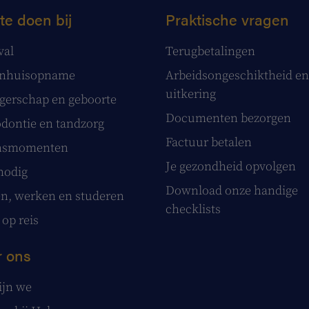
te doen bij
Praktische vragen
val
Terugbetalingen
enhuisopname
Arbeidsongeschiktheid en
uitkering
erschap en geboorte
Documenten bezorgen
dontie en tandzorg
Factuur betalen
nsmomenten
Je gezondheid opvolgen
nodig
Download onze handige
, werken en studeren
checklists
 op reis
 ons
ijn we