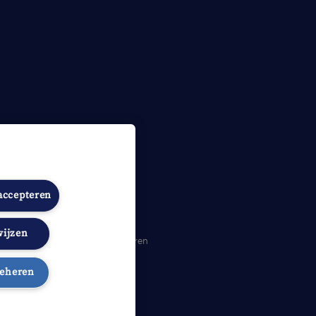
 accepteren
wijzen
heidsverklaring
Cookies beheren
beheren