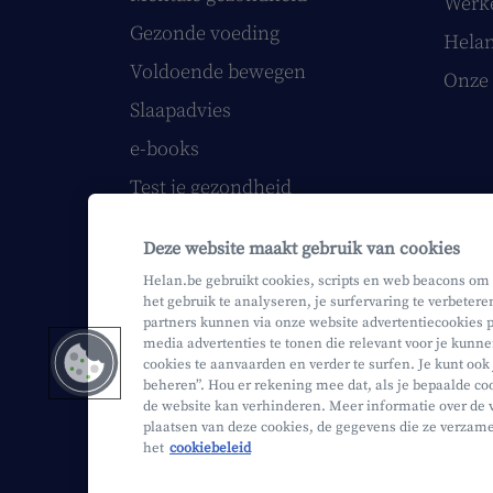
Werke
Gezonde voeding
Helan
Voldoende bewegen
Onze 
Slaapadvies
e-books
Test je gezondheid
Volg onze webinars
Deze website maakt gebruik van cookies
Papieren Helan Magazine
Helan.be gebruikt cookies, scripts en web beacons om
het gebruik te analyseren, je surfervaring te verbetere
partners kunnen via onze website advertentiecookies p
media advertenties te tonen die relevant voor je kunne
cookies te aanvaarden en verder te surfen. Je kunt ook
Mifid
Privacy
Juridische info
beheren”. Hou er rekening mee dat, als je bepaalde coo
de website kan verhinderen. Meer informatie over de 
plaatsen van deze cookies, de gegevens die ze verzam
het
cookiebeleid