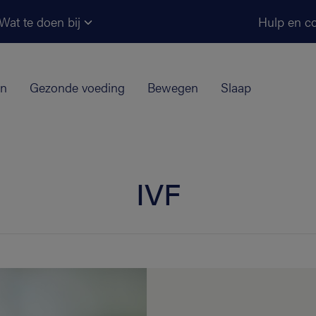
Ga naar de hoofdinhoud
Wat te doen bij
Hulp en co
jn
Gezonde voeding
Bewegen
Slaap
IVF