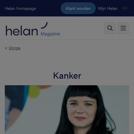
Ga naar de hoofdinhoud
Helan homepage
Klant worden
Mijn Helan
nl
<
Vorige
Kanker