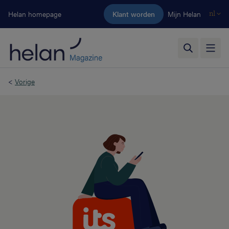
Ga naar de hoofdinhoud
Helan homepage
Klant worden
Mijn Helan
nl
<
Vorige