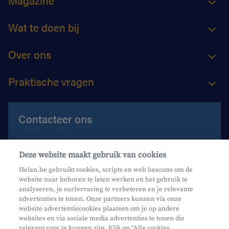
Magazine
Wat te doen bij
Over ons
Praktische vragen
Contacteer ons
Contacteer ons
Deze website maakt gebruik van cookies
Maak een afspraak
Helan.be gebruikt cookies, scripts en web beacons om de
website naar behoren te laten werken en het gebruik te
Waar vind je ons?
analyseren, je surfervaring te verbeteren en je relevante
advertenties te tonen. Onze partners kunnen via onze
website advertentiecookies plaatsen om je op andere
websites en via sociale media advertenties te tonen die
relevant voor je kunnen zijn. Klik op “Alle cookies