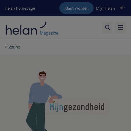
Ga naar de hoofdinhoud
Helan homepage
Klant worden
Mijn Helan
nl
<
Vorige