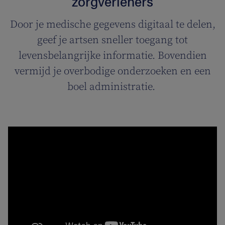
zorgverleners
Door je medische gegevens digitaal te delen,
geef je artsen sneller toegang tot
levensbelangrijke informatie. Bovendien
vermijd je overbodige onderzoeken en een
boel administratie.