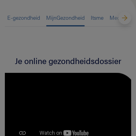
E-gezondheid
MijnGezondheid
Itsme
Medische 
Je online gezondheidsdossier