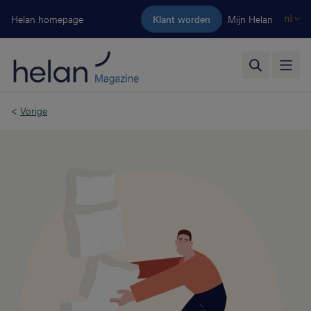
Ga naar de hoofdinhoud
Helan homepage
Klant worden
Mijn Helan
nl
<
Vorige