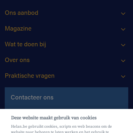
Ons aanbod
Magazine
Wat te doen bij
Over ons
Praktische vragen
Contacteer ons
Contacteer ons
Deze website maakt gebruik van cookies
Maak een afspraak
Helan.be gebruikt cookies, scripts en web beacons om de
website naar behoren te laten werken en het gebruik te