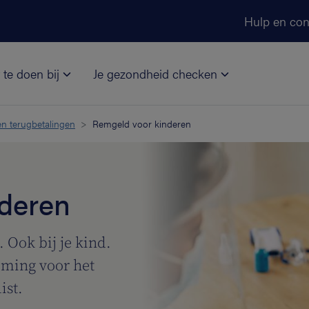
Ga naar de hoofdinhoud
Hulp en con
 te doen bij
Je gezondheid checken
n terugbetalingen
Remgeld voor kinderen
deren
Ook bij je kind.
ming voor het
ist.