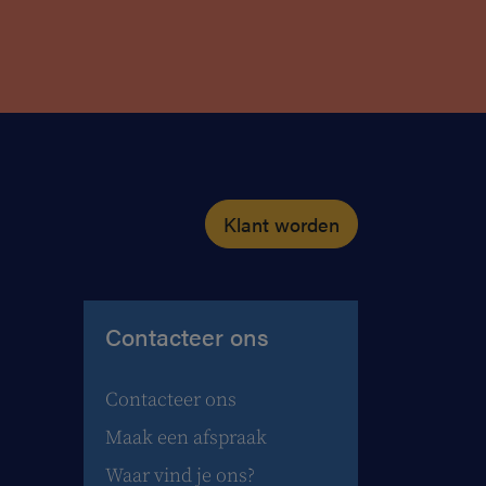
Klant worden
Contacteer ons
Contacteer ons
Maak een afspraak
Waar vind je ons?