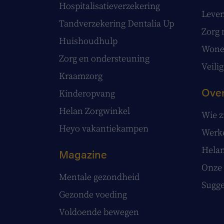
Hospitalisatieverzekering
Leve
Tandverzekering Dentalia Up
Zorg 
Huishoudhulp
Wonen
Zorg en ondersteuning
Veilig
Kraamzorg
Over
Kinderopvang
Helan Zorgwinkel
Wie z
Heyo vakantiekampen
Werke
Helan
Magazine
Onze 
Mentale gezondheid
Sugge
Gezonde voeding
Voldoende bewegen