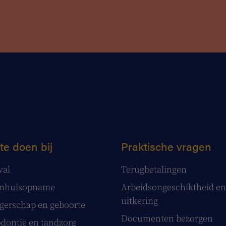
te doen bij
Praktische vragen
val
Terugbetalingen
enhuisopname
Arbeidsongeschiktheid en
uitkering
erschap en geboorte
Documenten bezorgen
dontie en tandzorg