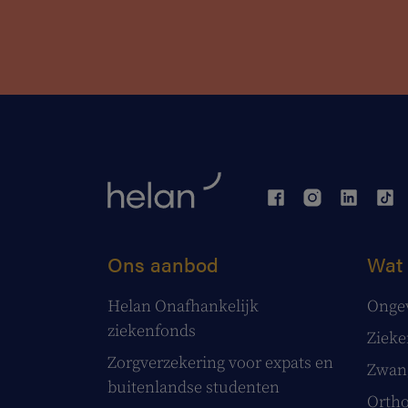
Ons aanbod
Wat 
Helan Onafhankelijk
Onge
ziekenfonds
Ziek
Zorgverzekering voor expats en
Zwang
buitenlandse studenten
Ortho