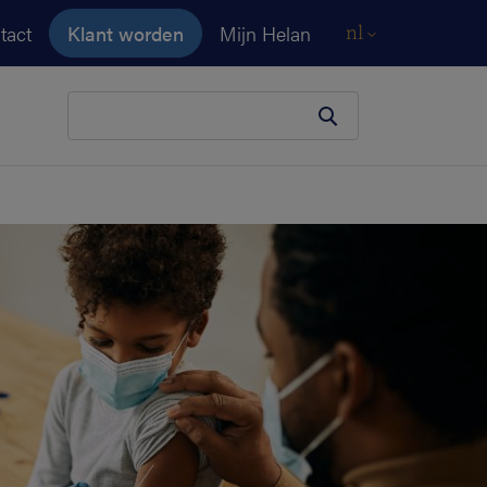
tact
Klant worden
Mijn Helan
nl
Je zoekopdracht