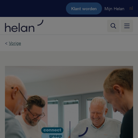
Ga naar de hoofdinhoud
Klant worden
Mijn Helan
nl
<
Vorige