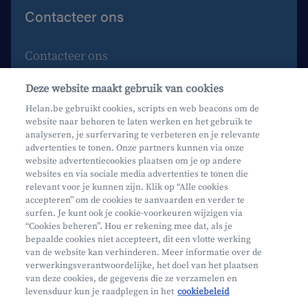
Contacteer ons
Contacteer ons
Maak een afspraak
Deze website maakt gebruik van cookies
Waar vind je ons?
Helan.be gebruikt cookies, scripts en web beacons om de
website naar behoren te laten werken en het gebruik te
Phishing
analyseren, je surfervaring te verbeteren en je relevante
advertenties te tonen. Onze partners kunnen via onze
website advertentiecookies plaatsen om je op andere
websites en via sociale media advertenties te tonen die
relevant voor je kunnen zijn. Klik op “Alle cookies
accepteren” om de cookies te aanvaarden en verder te
surfen. Je kunt ook je cookie-voorkeuren wijzigen via
Mifid
“Cookies beheren”. Hou er rekening mee dat, als je
bepaalde cookies niet accepteert, dit een vlotte werking
Privacy
van de website kan verhinderen. Meer informatie over de
Juridische info
verwerkingsverantwoordelijke, het doel van het plaatsen
van deze cookies, de gegevens die ze verzamelen en
Onderworpen aan de controle van CDZ
levensduur kun je raadplegen in het
cookiebeleid
Segmentatie