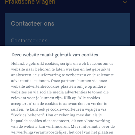
Praktische vragen
Contacteer ons
Contacteer ons
Maak een afspraak
Deze website maakt gebruik van cookies
Waar vind je ons?
Helan.be gebruikt cookies, scripts en web beacons om de
website naar behoren te laten werken en het gebruik te
Phishing
analyseren, je surfervaring te verbeteren en je relevante
advertenties te tonen. Onze partners kunnen via onze
website advertentiecookies plaatsen om je op andere
websites en via sociale media advertenties te tonen die
relevant voor je kunnen zijn. Klik op “Alle cookies
accepteren” om de cookies te aanvaarden en verder te
surfen. Je kunt ook je cookie-voorkeuren wijzigen via
Mifid
“Cookies beheren”. Hou er rekening mee dat, als je
bepaalde cookies niet accepteert, dit een vlotte werking
Privacy
van de website kan verhinderen. Meer informatie over de
Juridische info
verwerkingsverantwoordelijke, het doel van het plaatsen