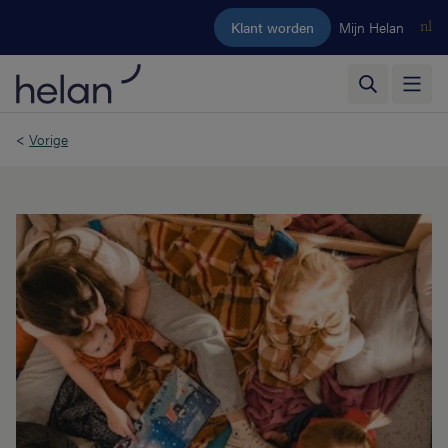
Ga naar de hoofdinhoud
Klant worden
Mijn Helan
nl
<
Vorige