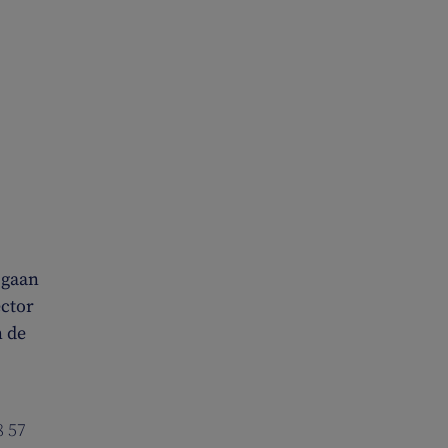
 gaan
ector
n de
8 57