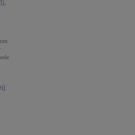
l).
d om
r
vele
ij