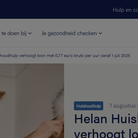
Ga naar de hoofdinhoud
Hulp en co
 te doen bij
Je gezondheid checken
houdhulp verhoogt loon met 0,77 euro bruto per uur vanaf 1 juli 2025
7 augustus 
Huishoudhulp
Helan Hui
verhoogt l