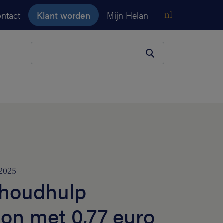
ntact
Klant worden
Mijn Helan
nl
Je zoekopdracht
2025
shoudhulp
oon met 0,77 euro