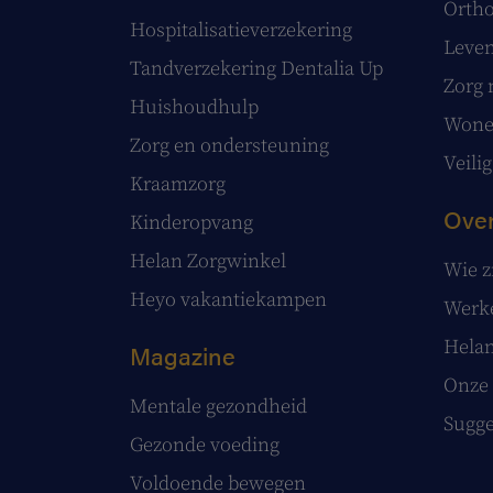
Ortho
Hospitalisatieverzekering
Leve
Tandverzekering Dentalia Up
Zorg 
Huishoudhulp
Wonen
Zorg en ondersteuning
Veilig
Kraamzorg
Over
Kinderopvang
Helan Zorgwinkel
Wie z
Heyo vakantiekampen
Werke
Helan
Magazine
Onze 
Mentale gezondheid
Sugge
Gezonde voeding
Voldoende bewegen