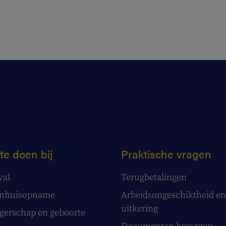
te doen bij
Praktische vragen
val
Terugbetalingen
enhuisopname
Arbeidsongeschiktheid en
uitkering
erschap en geboorte