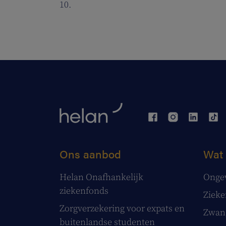
10.
Ons aanbod
Wat 
Helan Onafhankelijk
Onge
ziekenfonds
Ziek
Zorgverzekering voor expats en
Zwang
buitenlandse studenten