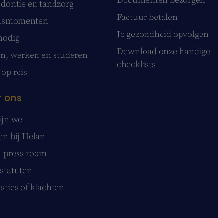
Documenten bezorgen
dontie en tandzorg
Factuur betalen
nsmomenten
Je gezondheid opvolgen
nodig
Download onze handige
, werken en studeren
checklists
 op reis
 ons
ijn we
n bij Helan
 press room
statuten
sties of klachten