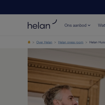
Ons aanbod
Wat
Over Helan
Helan press room
Helan Huis