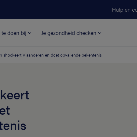
Ga naar de hoofdinhoud
Hulp en co
 te doen bij
Je gezondheid checken
n shockeert Vlaanderen en doet opvallende bekentenis
keert
et
tenis