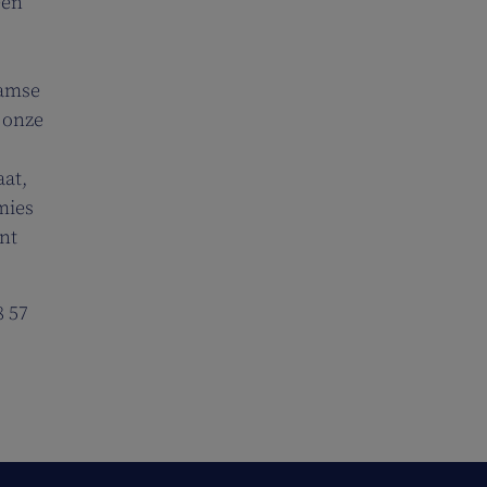
een
aamse
 onze
aat,
mies
nt
8 57