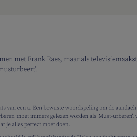
amen met Frank Raes, maar als televisiemaakste
'musturbeert'.
aats van een a. Een bewuste woordspeling om de aandacht
rberen' moet immers gelezen worden als 'Must-urberen', 
at je alles perfect moét doen.