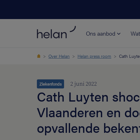
Ons aanbod
Wat
Over Helan
Helan press room
Cath Luyte
2 juni 2022
Ziekenfonds
Cath Luyten shoc
Vlaanderen en do
opvallende beken