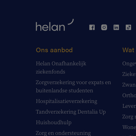
Ons aanbod
Wat 
Helan Onafhankelijk
Onge
ziekenfonds
Ziek
Zorgverzekering voor expats en
Zwang
buitenlandse studenten
Ortho
Hospitalisatieverzekering
Leve
Tandverzekering Dentalia Up
Zorg 
Huishoudhulp
Wonen
Zorg en ondersteuning