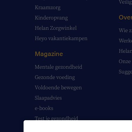
Veilig
Kraamzorg
Over
Kinderopvang
Helan Zorgwinkel
Wie z
Heyo vakantiekampen
Werke
Helan
Magazine
Onze 
Mentale gezondheid
Sugge
Gezonde voeding
Voldoende bewegen
Slaapadvies
e-books
Test je gezondheid
Volg onze webinars