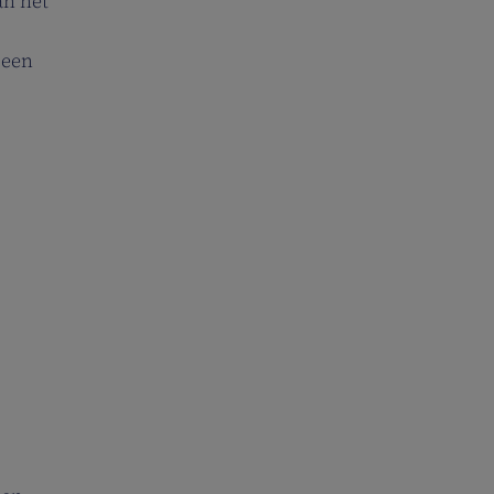
an het
 een