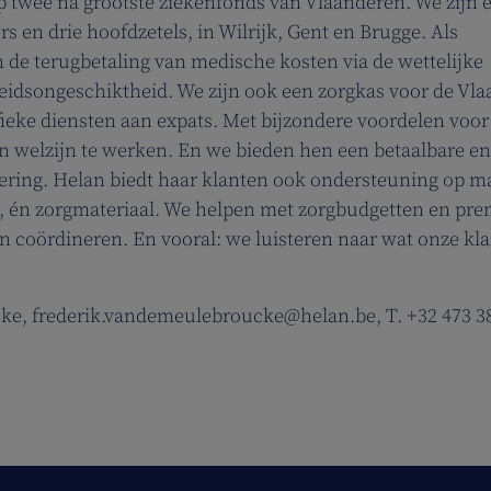
p twee na grootste ziekenfonds van Vlaanderen. We zijn 
en drie hoofdzetels, in Wilrijk, Gent en Brugge. Als
 de terugbetaling van medische kosten via de wettelijke
rbeidsongeschiktheid. We zijn ook een zorgkas voor de Vl
ieke diensten aan expats. Met bijzondere voordelen voor
welzijn te werken. En we bieden hen een betaalbare en
kering. Helan biedt haar klanten ook ondersteuning op m
g, én zorgmateriaal. We helpen met zorgbudgetten en pre
n coördineren. En vooral: we luisteren naar wat onze kla
ke, frederik.vandemeulebroucke@helan.be, T. +32 473 3