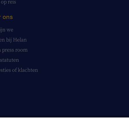
 op reis
 ons
ijn we
n bij Helan
 press room
statuten
sties of klachten