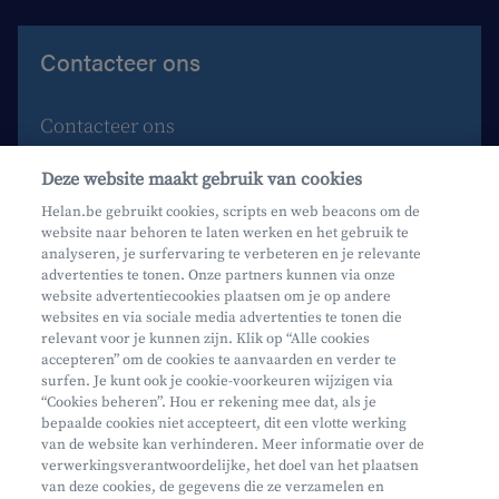
Contacteer ons
Contacteer ons
Maak een afspraak
Deze website maakt gebruik van cookies
Waar vind je ons?
Helan.be gebruikt cookies, scripts en web beacons om de
website naar behoren te laten werken en het gebruik te
Phishing
analyseren, je surfervaring te verbeteren en je relevante
advertenties te tonen. Onze partners kunnen via onze
website advertentiecookies plaatsen om je op andere
websites en via sociale media advertenties te tonen die
relevant voor je kunnen zijn. Klik op “Alle cookies
accepteren” om de cookies te aanvaarden en verder te
surfen. Je kunt ook je cookie-voorkeuren wijzigen via
Mifid
“Cookies beheren”. Hou er rekening mee dat, als je
bepaalde cookies niet accepteert, dit een vlotte werking
Privacy
van de website kan verhinderen. Meer informatie over de
Juridische info
verwerkingsverantwoordelijke, het doel van het plaatsen
van deze cookies, de gegevens die ze verzamelen en
Onderworpen aan de controle van CDZ