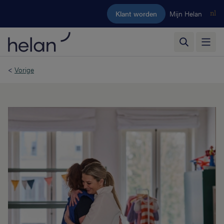
Ga naar de hoofdinhoud
Klant worden
Mijn Helan
nl
<
Vorige