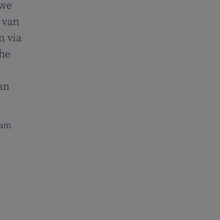
 we
 van
m via
he
an
eam