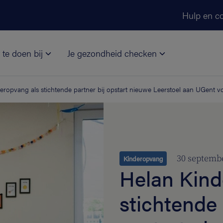
Ga naar de hoofdinhoud
Hulp en co
 te doen bij
Je gezondheid checken
eropvang als stichtende partner bij opstart nieuwe Leerstoel aan UGent v
30 septemb
Kinderopvang
Helan Kind
stichtende 