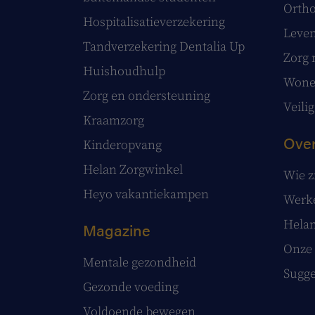
Ortho
Hospitalisatieverzekering
Leve
Tandverzekering Dentalia Up
Zorg 
Huishoudhulp
Wonen
Zorg en ondersteuning
Veilig
Kraamzorg
Over
Kinderopvang
Helan Zorgwinkel
Wie z
Heyo vakantiekampen
Werke
Helan
Magazine
Onze 
Mentale gezondheid
Sugge
Gezonde voeding
Voldoende bewegen