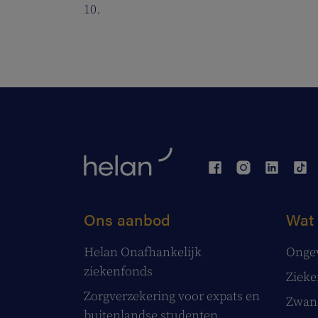
10.
Ons aanbod
Wat 
Helan Onafhankelijk
Onge
ziekenfonds
Ziek
Zorgverzekering voor expats en
Zwang
buitenlandse studenten