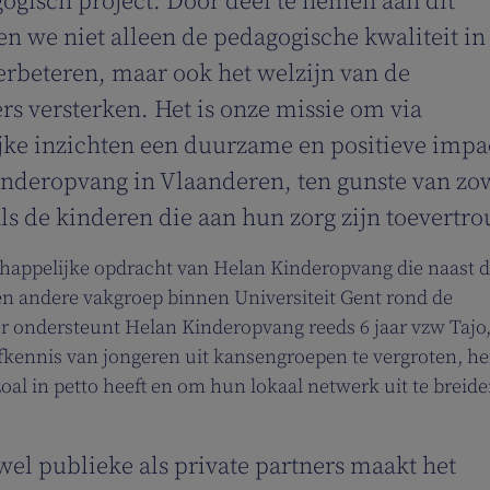
gogisch project. Door deel te nemen aan dit
en we niet alleen de pedagogische kwaliteit in
rbeteren, maar ook het welzijn van de
rs versterken. Het is onze missie om via
ke inzichten een duurzame en positieve impac
nderopvang in Vlaanderen, ten gunste van zo
als de kinderen die aan hun zorg zijn toevertr
chappelijke opdracht van Helan Kinderopvang die naast d
 andere vakgroep binnen Universiteit Gent rond de
er ondersteunt Helan Kinderopvang reeds 6 jaar vzw Tajo
zelfkennis van jongeren uit kansengroepen te vergroten, h
 zoal in petto heeft en om hun lokaal netwerk uit te breid
wel publieke als private partners maakt het