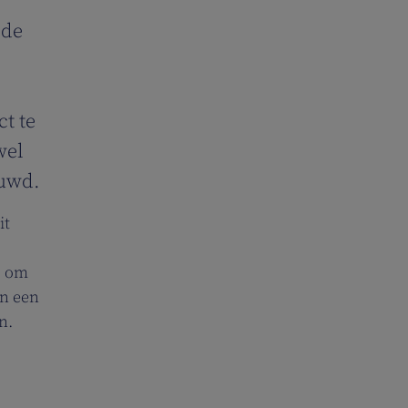
 de
t te
wel
ouwd.
it
, om
en een
en.