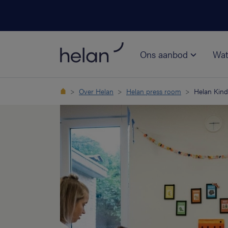
Ons aanbod
Wat
Over Helan
Helan press room
Helan Kind