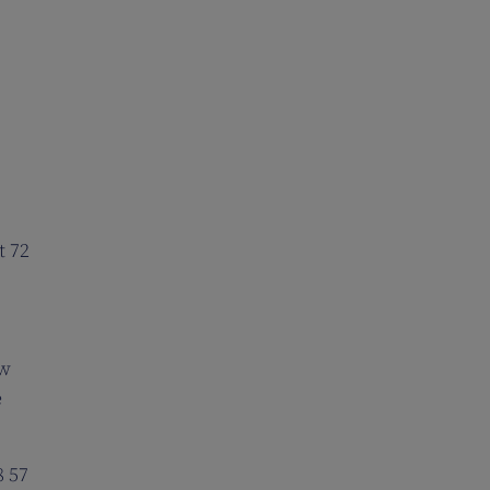
t 72
uw
e
8 57