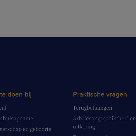
te doen bij
Praktische vragen
val
Terugbetalingen
enhuisopname
Arbeidsongeschiktheid en
uitkering
erschap en geboorte