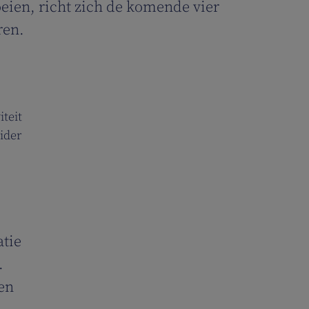
eien, richt zich de komende vier
ren.
iteit
ider
atie
.
en