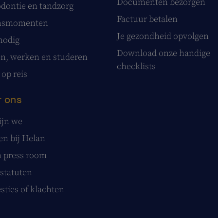
Documenten bezorgen
dontie en tandzorg
Factuur betalen
nsmomenten
Je gezondheid opvolgen
nodig
Download onze handige
, werken en studeren
checklists
 op reis
 ons
ijn we
n bij Helan
 press room
statuten
sties of klachten