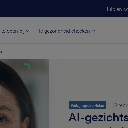
Ga naar de hoofdinhoud
Hulp en co
 te doen bij
Je gezondheid checken
an
19 febr
Welzijnsgroep Helan
AI-gezicht