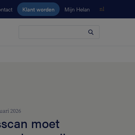
ntact
Klant worden
Mijn Helan
nl
Je zoekopdracht
uari 2026
sscan moet