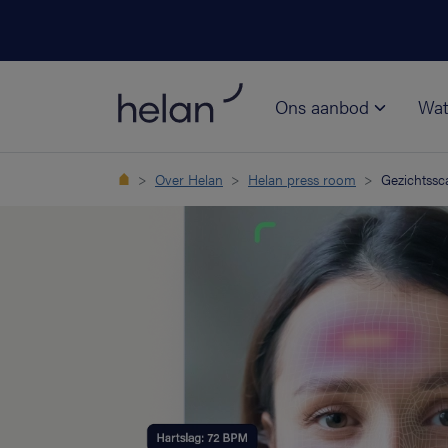
Ons aanbod
Wat
Over Helan
Helan press room
Gezichtssc