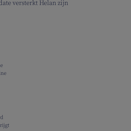
ate versterkt Helan zijn
le
ine
rd
rijgt