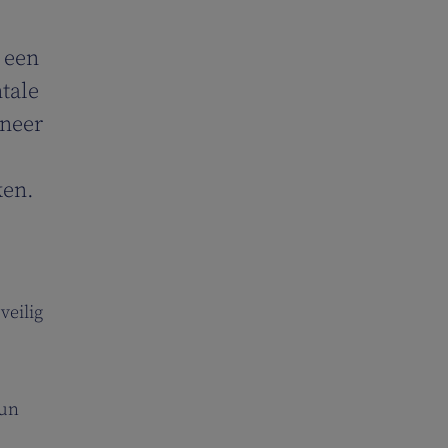
 een
tale
nneer
ken.
veilig
hun