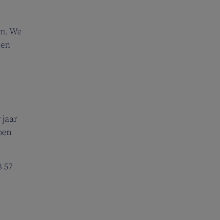
en. We
een
 jaar
pen
8 57