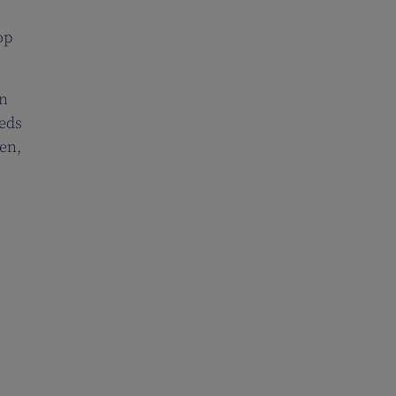
op
en
eds
en,