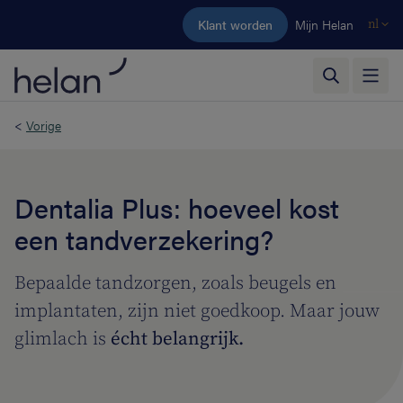
Ga naar de hoofdinhoud
Klant worden
Mijn Helan
nl
<
Vorige
Dentalia Plus: hoeveel kost
een tandverzekering?
Bepaalde tandzorgen, zoals beugels en
implantaten, zijn niet goedkoop. Maar jouw
glimlach is
écht belangrijk.