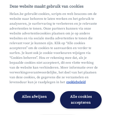
Maak een afspraak
Deze website maakt gebruik van cookies
Waar vind je ons?
Helan.be gebruikt cookies, scripts en web beacons om de
website naar behoren te laten werken en het gebruik te
Phishing
analyseren, je surfervaring te verbeteren en je relevante
advertenties te tonen. Onze partners kunnen via onze
website advertentiecookies plaatsen om je op andere
websites en via sociale media advertenties te tonen die
relevant voor je kunnen zijn. Klik op “Alle cookies
accepteren” om de cookies te aanvaarden en verder te
surfen. Je kunt ook je cookie-voorkeuren wijzigen via
Mifid
“Cookies beheren”. Hou er rekening mee dat, als je
bepaalde cookies niet accepteert, dit een vlotte werking
Privacy
van de website kan verhinderen. Meer informatie over de
Juridische info
verwerkingsverantwoordelijke, het doel van het plaatsen
van deze cookies, de gegevens die ze verzamelen en
Onderworpen aan de controle van CDZ
levensduur kun je raadplegen in het
cookiebeleid
Segmentatie
Toegankelijkheidsverklaring
Alles afwijzen
Alle cookies
Cookies beheren
accepteren