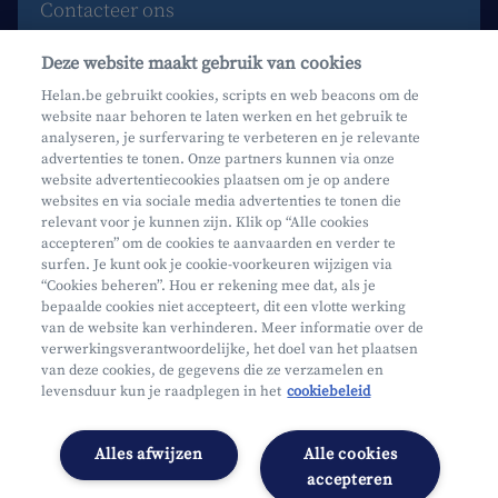
Contacteer ons
Maak een afspraak
Deze website maakt gebruik van cookies
Waar vind je ons?
Helan.be gebruikt cookies, scripts en web beacons om de
website naar behoren te laten werken en het gebruik te
Phishing
analyseren, je surfervaring te verbeteren en je relevante
advertenties te tonen. Onze partners kunnen via onze
website advertentiecookies plaatsen om je op andere
websites en via sociale media advertenties te tonen die
relevant voor je kunnen zijn. Klik op “Alle cookies
accepteren” om de cookies te aanvaarden en verder te
surfen. Je kunt ook je cookie-voorkeuren wijzigen via
Mifid
“Cookies beheren”. Hou er rekening mee dat, als je
bepaalde cookies niet accepteert, dit een vlotte werking
Privacy
van de website kan verhinderen. Meer informatie over de
Juridische info
verwerkingsverantwoordelijke, het doel van het plaatsen
van deze cookies, de gegevens die ze verzamelen en
Onderworpen aan de controle van CDZ
levensduur kun je raadplegen in het
cookiebeleid
Segmentatie
Toegankelijkheidsverklaring
Alles afwijzen
Alle cookies
Cookies beheren
accepteren