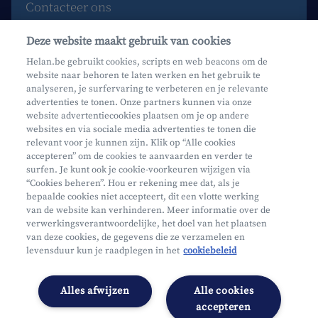
Contacteer ons
Maak een afspraak
Deze website maakt gebruik van cookies
Waar vind je ons?
Helan.be gebruikt cookies, scripts en web beacons om de
website naar behoren te laten werken en het gebruik te
Phishing
analyseren, je surfervaring te verbeteren en je relevante
advertenties te tonen. Onze partners kunnen via onze
website advertentiecookies plaatsen om je op andere
websites en via sociale media advertenties te tonen die
relevant voor je kunnen zijn. Klik op “Alle cookies
accepteren” om de cookies te aanvaarden en verder te
surfen. Je kunt ook je cookie-voorkeuren wijzigen via
Mifid
“Cookies beheren”. Hou er rekening mee dat, als je
bepaalde cookies niet accepteert, dit een vlotte werking
Privacy
van de website kan verhinderen. Meer informatie over de
Juridische info
verwerkingsverantwoordelijke, het doel van het plaatsen
van deze cookies, de gegevens die ze verzamelen en
Onderworpen aan de controle van CDZ
levensduur kun je raadplegen in het
cookiebeleid
Segmentatie
Toegankelijkheidsverklaring
Alles afwijzen
Alle cookies
Cookies beheren
accepteren