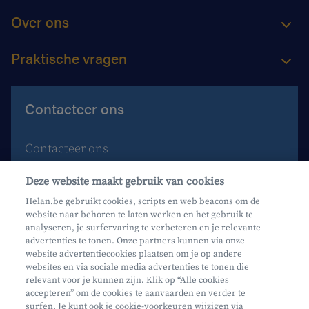
Over ons
Praktische vragen
Contacteer ons
Contacteer ons
Maak een afspraak
Deze website maakt gebruik van cookies
Waar vind je ons?
Helan.be gebruikt cookies, scripts en web beacons om de
website naar behoren te laten werken en het gebruik te
Phishing
analyseren, je surfervaring te verbeteren en je relevante
advertenties te tonen. Onze partners kunnen via onze
website advertentiecookies plaatsen om je op andere
websites en via sociale media advertenties te tonen die
relevant voor je kunnen zijn. Klik op “Alle cookies
accepteren” om de cookies te aanvaarden en verder te
surfen. Je kunt ook je cookie-voorkeuren wijzigen via