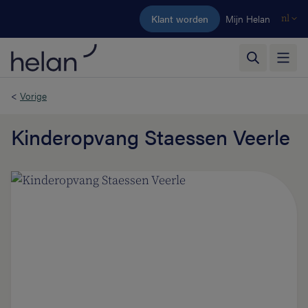
Ga naar de hoofdinhoud
Klant worden
Mijn Helan
nl
<
Vorige
Kinderopvang Staessen Veerle