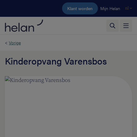
Ga naar de hoofdinhoud
Klant worden
Mijn Helan
nl
<
Vorige
Kinderopvang Varensbos