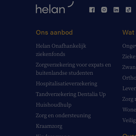
Ons aanbod
Wat 
Helan Onafhankelijk
Onge
ziekenfonds
Ziek
Zorgverzekering voor expats en
Zwang
buitenlandse studenten
Ortho
Hospitalisatieverzekering
Leve
Tandverzekering Dentalia Up
Zorg 
Huishoudhulp
Wonen
Zorg en ondersteuning
Veilig
Kraamzorg
Over