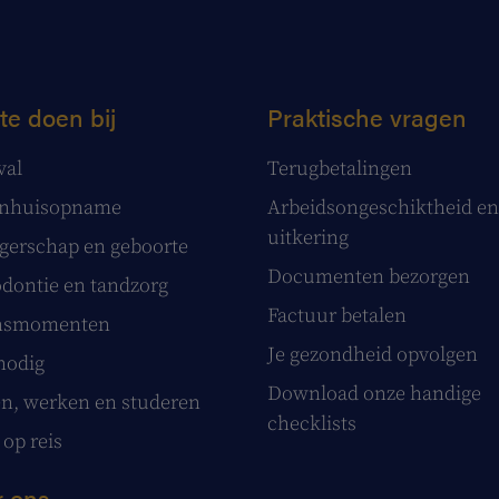
te doen bij
Praktische vragen
val
Terugbetalingen
enhuisopname
Arbeidsongeschiktheid en
uitkering
erschap en geboorte
Documenten bezorgen
dontie en tandzorg
Factuur betalen
nsmomenten
Je gezondheid opvolgen
nodig
Download onze handige
, werken en studeren
checklists
 op reis
 ons