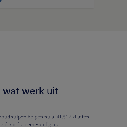
 wat werk uit
houdhulpen helpen nu al 41.512 klanten.
taalt snel en eenvoudig met