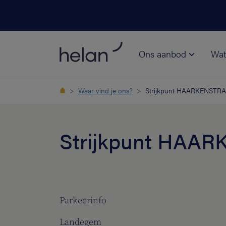
Ons aanbod
Wat
Waar vind je ons?
Strijkpunt HAARKENSTR
Strijkpunt HAA
Parkeerinfo
Landegem