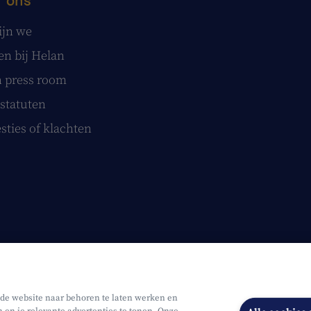
ijn we
n bij Helan
 press room
statuten
sties of klachten
 de website naar behoren te laten werken en