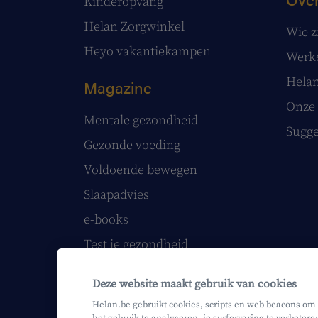
Kinderopvang
Helan Zorgwinkel
Wie z
Heyo vakantiekampen
Werke
Helan
Magazine
Onze 
Mentale gezondheid
Sugge
Gezonde voeding
Voldoende bewegen
Slaapadvies
e-books
Test je gezondheid
Volg onze webinars
Deze website maakt gebruik van cookies
Helan printmagazine
Helan.be gebruikt cookies, scripts en web beacons om