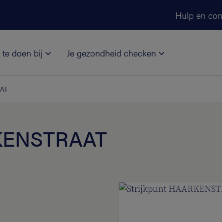
Ga naar de hoofdinhoud
Hulp en con
 te doen bij
Je gezondheid checken
AAT
RKENSTRAAT