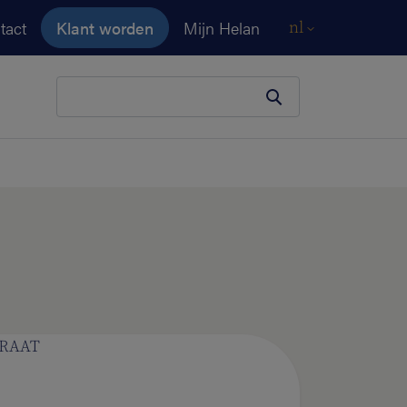
tact
Klant worden
Mijn Helan
nl
Je zoekopdracht