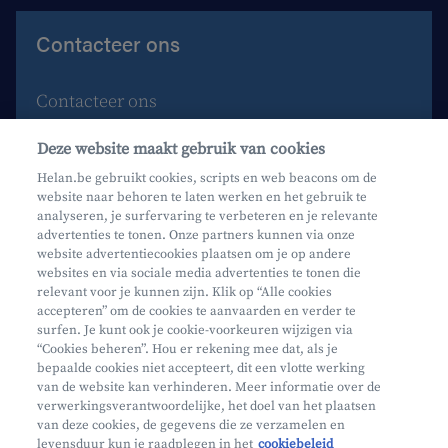
Contacteer ons
Contacteer ons
Maak een afspraak
Deze website maakt gebruik van cookies
Waar vind je ons?
Helan.be gebruikt cookies, scripts en web beacons om de
website naar behoren te laten werken en het gebruik te
Phishing
analyseren, je surfervaring te verbeteren en je relevante
advertenties te tonen. Onze partners kunnen via onze
website advertentiecookies plaatsen om je op andere
websites en via sociale media advertenties te tonen die
relevant voor je kunnen zijn. Klik op “Alle cookies
accepteren” om de cookies te aanvaarden en verder te
surfen. Je kunt ook je cookie-voorkeuren wijzigen via
Mifid
“Cookies beheren”. Hou er rekening mee dat, als je
bepaalde cookies niet accepteert, dit een vlotte werking
Privacy
van de website kan verhinderen. Meer informatie over de
Juridische info
verwerkingsverantwoordelijke, het doel van het plaatsen
van deze cookies, de gegevens die ze verzamelen en
Onderworpen aan de controle van CDZ
levensduur kun je raadplegen in het
cookiebeleid