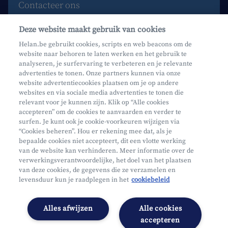
Contacteer ons
Maak een afspraak
Deze website maakt gebruik van cookies
Waar vind je ons?
Helan.be gebruikt cookies, scripts en web beacons om de
website naar behoren te laten werken en het gebruik te
Phishing
analyseren, je surfervaring te verbeteren en je relevante
advertenties te tonen. Onze partners kunnen via onze
website advertentiecookies plaatsen om je op andere
websites en via sociale media advertenties te tonen die
relevant voor je kunnen zijn. Klik op “Alle cookies
accepteren” om de cookies te aanvaarden en verder te
surfen. Je kunt ook je cookie-voorkeuren wijzigen via
Mifid
“Cookies beheren”. Hou er rekening mee dat, als je
bepaalde cookies niet accepteert, dit een vlotte werking
Privacy
van de website kan verhinderen. Meer informatie over de
Juridische info
verwerkingsverantwoordelijke, het doel van het plaatsen
van deze cookies, de gegevens die ze verzamelen en
Onderworpen aan de controle van CDZ
levensduur kun je raadplegen in het
cookiebeleid
Segmentatie
Toegankelijkheidsverklaring
Alles afwijzen
Alle cookies
Cookies beheren
accepteren