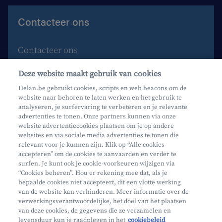
Contacteer ons
Contacteer ons
Maak een afspraak
Deze website maakt gebruik van cookies
Waar vind je ons?
Helan.be gebruikt cookies, scripts en web beacons om de
website naar behoren te laten werken en het gebruik te
Phishing
analyseren, je surfervaring te verbeteren en je relevante
advertenties te tonen. Onze partners kunnen via onze
website advertentiecookies plaatsen om je op andere
websites en via sociale media advertenties te tonen die
relevant voor je kunnen zijn. Klik op “Alle cookies
accepteren” om de cookies te aanvaarden en verder te
surfen. Je kunt ook je cookie-voorkeuren wijzigen via
Mifid
“Cookies beheren”. Hou er rekening mee dat, als je
bepaalde cookies niet accepteert, dit een vlotte werking
Privacy
van de website kan verhinderen. Meer informatie over de
Juridische info
verwerkingsverantwoordelijke, het doel van het plaatsen
van deze cookies, de gegevens die ze verzamelen en
Onderworpen aan de controle van CDZ
levensduur kun je raadplegen in het
cookiebeleid