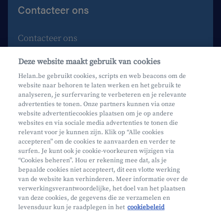
Contacteer ons
Contacteer ons
Maak een afspraak
Deze website maakt gebruik van cookies
Waar vind je ons?
Helan.be gebruikt cookies, scripts en web beacons om de
website naar behoren te laten werken en het gebruik te
Phishing
analyseren, je surfervaring te verbeteren en je relevante
advertenties te tonen. Onze partners kunnen via onze
website advertentiecookies plaatsen om je op andere
websites en via sociale media advertenties te tonen die
relevant voor je kunnen zijn. Klik op “Alle cookies
accepteren” om de cookies te aanvaarden en verder te
surfen. Je kunt ook je cookie-voorkeuren wijzigen via
Mifid
“Cookies beheren”. Hou er rekening mee dat, als je
bepaalde cookies niet accepteert, dit een vlotte werking
Privacy
van de website kan verhinderen. Meer informatie over de
Juridische info
verwerkingsverantwoordelijke, het doel van het plaatsen
van deze cookies, de gegevens die ze verzamelen en
Onderworpen aan de controle van CDZ
levensduur kun je raadplegen in het
cookiebeleid
Segmentatie